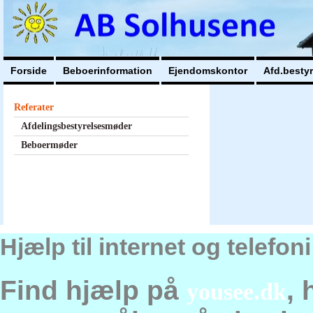
Forside
Beboerinformation
Ejendomskontor
Afd.besty
Referater
Afdelingsbestyrelsesmøder
Beboermøder
Hjælp til internet og telefo
Find hjælp på
, 
yousee.dk