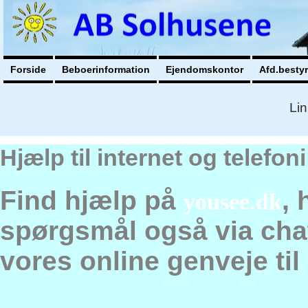
Forside
Beboerinformation
Ejendomskontor
Afd.besty
Lin
Hjælp til internet og telefo
Find hjælp på
, 
yousee.dk
spørgsmål også via chat,
vores online genveje til