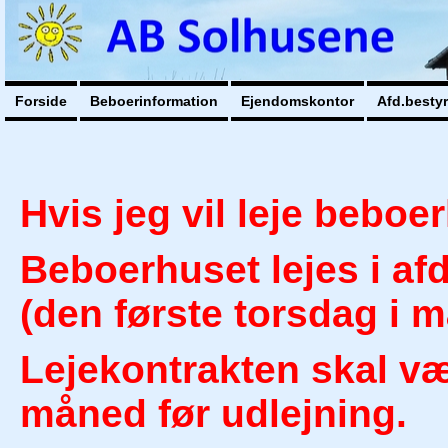
Forside
Beboerinformation
Ejendomskontor
Afd.besty
Hvis jeg vil leje beboe
Beboerhuset lejes i af
(den første torsdag i m
Lejekontrakten skal v
måned før udlejning.