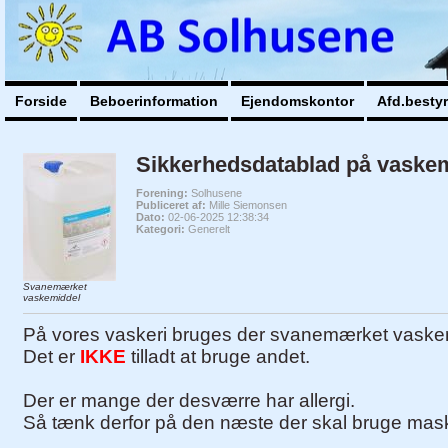
Forside
Beboerinformation
Ejendomskontor
Afd.besty
Sikkerhedsdatablad på vaske
Forening:
Solhusene
Publiceret af:
Mille Siemonsen
Dato:
02-06-2025 12:38:34
Kategori:
Generelt
Svanemærket
vaskemiddel
På vores vaskeri bruges der svanemærket vaske
Det er
IKKE
tilladt at bruge andet.
Der er mange der desværre har allergi.
Så tænk derfor på den næste der skal bruge maskin