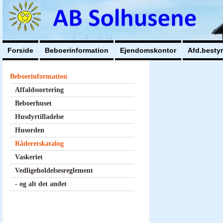
Forside
Beboerinformation
Ejendomskontor
Afd.besty
Beboerinformation
Affaldssortering
Beboerhuset
Husdyrtilladelse
Husorden
Råderetskatalog
Vaskeriet
Vedligeholdelsesreglement
- og alt det andet